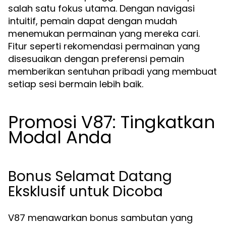
salah satu fokus utama. Dengan navigasi
intuitif, pemain dapat dengan mudah
menemukan permainan yang mereka cari.
Fitur seperti rekomendasi permainan yang
disesuaikan dengan preferensi pemain
memberikan sentuhan pribadi yang membuat
setiap sesi bermain lebih baik.
Promosi V87: Tingkatkan
Modal Anda
Bonus Selamat Datang
Eksklusif untuk Dicoba
V87 menawarkan bonus sambutan yang