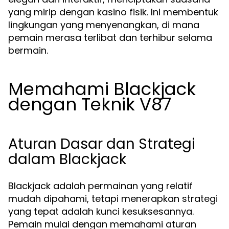
yang mirip dengan kasino fisik. Ini membentuk
lingkungan yang menyenangkan, di mana
pemain merasa terlibat dan terhibur selama
bermain.
Memahami Blackjack
dengan Teknik V87
Aturan Dasar dan Strategi
dalam Blackjack
Blackjack adalah permainan yang relatif
mudah dipahami, tetapi menerapkan strategi
yang tepat adalah kunci kesuksesannya.
Pemain mulai dengan memahami aturan