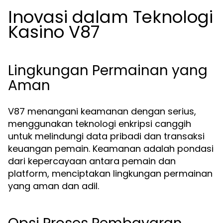
Inovasi dalam Teknologi
Kasino V87
Lingkungan Permainan yang
Aman
V87 menangani keamanan dengan serius,
menggunakan teknologi enkripsi canggih
untuk melindungi data pribadi dan transaksi
keuangan pemain. Keamanan adalah pondasi
dari kepercayaan antara pemain dan
platform, menciptakan lingkungan permainan
yang aman dan adil.