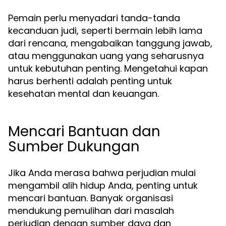
Pemain perlu menyadari tanda-tanda
kecanduan judi, seperti bermain lebih lama
dari rencana, mengabaikan tanggung jawab,
atau menggunakan uang yang seharusnya
untuk kebutuhan penting. Mengetahui kapan
harus berhenti adalah penting untuk
kesehatan mental dan keuangan.
Mencari Bantuan dan
Sumber Dukungan
Jika Anda merasa bahwa perjudian mulai
mengambil alih hidup Anda, penting untuk
mencari bantuan. Banyak organisasi
mendukung pemulihan dari masalah
perjudian dengan sumber daya dan