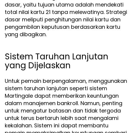
dasar, yaitu tujuan utama adalah mendekati
total nilai kartu 21 tanpa melewatinya. Strategi
dasar meliputi penghitungan nilai kartu dan
pengambilan keputusan berdasarkan kartu
yang dibagikan.
Sistem Taruhan Lanjutan
yang Dijelaskan
Untuk pemain berpengalaman, menggunakan
sistem taruhan lanjutan seperti sistem
Martingale dapat memberikan keuntungan
dalam manajemen bankroll. Namun, penting
untuk mengatur batasan dan tidak tergoda
untuk terus bertaruh lebih saat mengalami
kekalahan. Sistem ini dapat membantu
pemain memaksimalkan keuntungan sembari