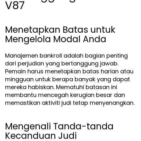
V87
Menetapkan Batas untuk
Mengelola Modal Anda
Manajemen bankroll adalah bagian penting
dari perjudian yang bertanggung jawab.
Pemain harus menetapkan batas harian atau
mingguan untuk berapa banyak yang dapat
mereka habiskan. Mematuhi batasan ini
membantu mencegah kerugian besar dan
memastikan aktiviti judi tetap menyenangkan.
Mengenali Tanda-tanda
Kecanduan Judi