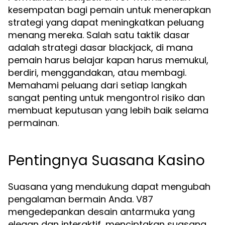
kesempatan bagi pemain untuk menerapkan
strategi yang dapat meningkatkan peluang
menang mereka. Salah satu taktik dasar
adalah strategi dasar blackjack, di mana
pemain harus belajar kapan harus memukul,
berdiri, menggandakan, atau membagi.
Memahami peluang dari setiap langkah
sangat penting untuk mengontrol risiko dan
membuat keputusan yang lebih baik selama
permainan.
Pentingnya Suasana Kasino
Suasana yang mendukung dapat mengubah
pengalaman bermain Anda. V87
mengedepankan desain antarmuka yang
elegan dan interaktif, menciptakan suasana